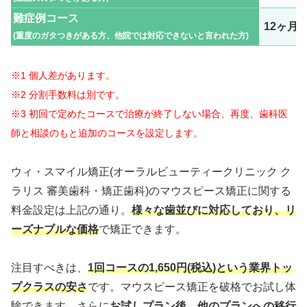
難症例コース
12ヶ月
(重度のガタつきがある方、他院では対応できないと言われた方)
※1 個人差があります。
※2 分割手数料は別です。
※3 初回で定めたコースで治療が終了しない場合、再度、歯科医
師と相談のもと追加のコースを設定します。
ウィ・スマイル矯正(オーラルビューティークリニック ク
ラリス 審美歯科・矯正歯科)のマウスピース矯正に関する
料金設定は上記の通り。
様々な歯並びに対応しており、リ
ーズナブルな価格
で矯正できます。
注目すべきは、
1回コースの1,650円(税込)という業界トッ
プクラスの安さ
です。マウスピース矯正を破格でお試し体
験できます。さらに
お試しプラン後、他のプランへの移行