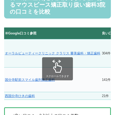
るマウスピース矯正取り扱い歯科3院
の口コミを比較
※Google口コミ参照
良い口
オーラルビューティークリニック クラリス 審美歯科・矯正歯科
304件
スクロールできます
国分寺駅前スマイル歯列矯正歯科
141件
西国分寺ひきの歯科
21件