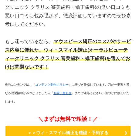
クリニック クラリス 審美歯科・矯正歯科)の良い口コミも
悪い口コミも包み隠さず、徹底評価していますのでぜひ参
考にしてください。
もし迷っているなら、
マウスピース矯正のコスパやサービ
ス内容に優れた
、ウィ・スマイル矯正(オーラルビューテ
ィークリニック クラリス 審美歯科・矯正歯科)を選んでお
けば問題ないです！
※当コンテンツは、「
コンテンツ制作ポリシー
」に基づき作成しています。万が一事実と異
なる誤認情報がみつかりましたら「
お問い合わせ
」までご連絡ください。速やかに修正いた
します。
＼まずは無料で相談！／
＞＞ウィ・スマイル矯正を確認・予約する