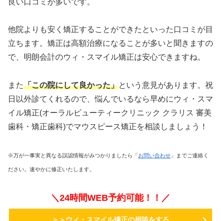
良い口コミが多いです。
他院よりも安く矯正することができたといった口コミが目
立ちます。矯正は高額治療になることが多いと聞きますの
で、明朗会計のウィ・スマイル矯正は安心できますね。
また
「この院にして良かった」
という意見があります。祝
日以外診てくれるので、悩んでいるなら早めにウィ・スマ
イル矯正(オーラルビューティークリニック クラリス 審美
歯科・矯正歯科)でマウスピース矯正を相談しましょう！
※万が一事実と異なる誤認情報がみつかりましたら「
お問い合わせ
」までご連絡く
ださい。速やかに修正いたします。
＼24時間WEB予約可能！！／
＞＞ウィ・スマイル矯正の相談をする