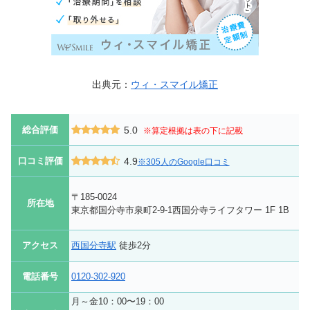
出典元：
ウィ・スマイル矯正
総合評価
5.0
※算定根拠は表の下に記載
口コミ評価
4.9
※305人のGoogle口コミ
〒185-0024
所在地
東京都国分寺市泉町2-9-1西国分寺ライフタワー 1F 1B
アクセス
西国分寺駅
徒歩2分
電話番号
0120-302-920
月～金10：00〜19：00