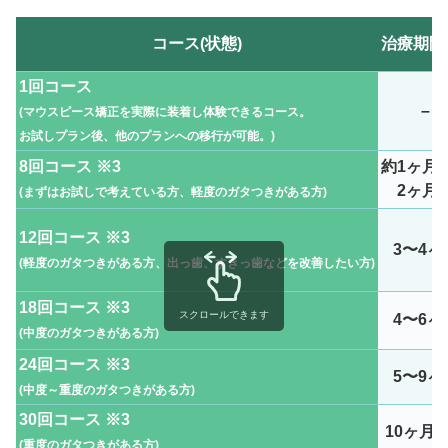
コース(状態)
治療期間
1回コース
–
(マウスピース矯正を実際に装着し体験できるコース。
お試しプラン後、他のプランへの移行が可能。
)
8回コース ※3
約1ヶ月
2ヶ月
(まずはお試しで考えている方、軽度のガタつきがある方
)
12回コース ※3
3〜4ヶ
(軽度のガタつきがある方、出っ歯、すきっ歯などを改善したい方)
18回コース ※3
スクロールできます
4〜6ヶ
(中度のガタつきがある方)
24回コース ※3
5〜9ヶ
(中度～重度のガタつきがある方)
30回コース ※3
10ヶ月
(重度のガタつきがある方)