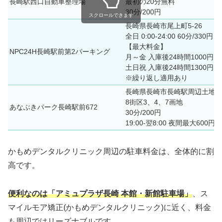
長崎駅西口自動車整理場
最初の20分無料
30分/200円
スクロールできます
長崎県長崎市尾上町5-26
全日 0:00-24:00 60分/330円
【最大料金】
NPC24H長崎駅前第2パーキング
月～金 入庫後24時間1000円
土日祝 入庫後24時間1300円
※繰り返し適用あり
長崎県長崎市長崎駅周辺土地
8街区3、4、7画地
あなぶきパーク長崎駅前672
30分/200円
19:00-翌8:00 夜間最大600円
かもめデンタルクリニック周辺の駐車料金は、全体的に割
高です。
便利なのは「アミュプラザ長崎 本館・新館駐車場」
、ス
マイルモア矯正(かもめデンタルクリニック)に近く、料金
も周辺ではリーズナブルです。