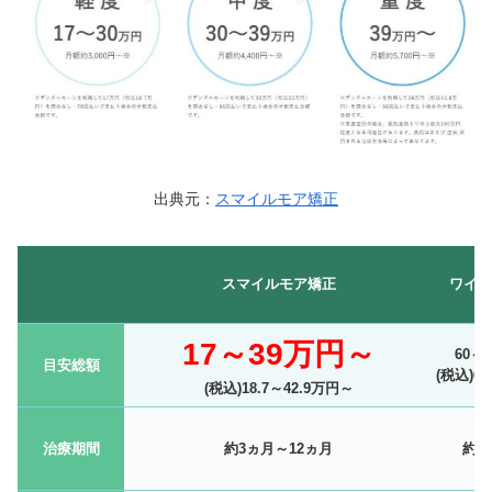
出典元：
スマイルモア矯正
スマイルモア矯正
ワイヤ
17～39万円～
60～
目安総額
(税込)6
(税込)18.7～42.9万円～
治療期間
約3ヵ月～12ヵ月
約1