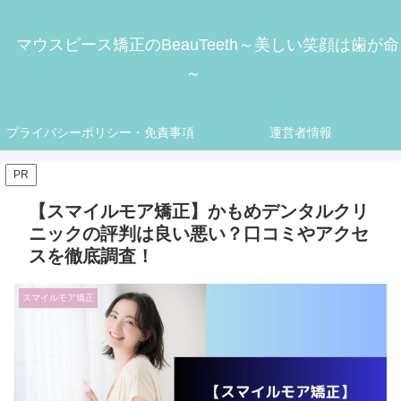
マウスピース矯正のBeauTeeth～美しい笑顔は歯が命
～
プライバシーポリシー・免責事項
運営者情報
PR
【スマイルモア矯正】かもめデンタルクリ
ニックの評判は良い悪い？口コミやアクセ
スを徹底調査！
スマイルモア矯正