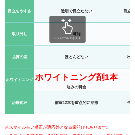
目立ちやすさ
透明で目立たない
目立ち
取り外し
可能
不
スクロールできます
品質の差
ほとんどない
出や
ホワイトニング剤1本
ホワイトニング
困
込みの料金
治療範囲
前歯12本を重点的に治療
全顎
※スマイルモア矯正が適応外となる歯並びもあります。