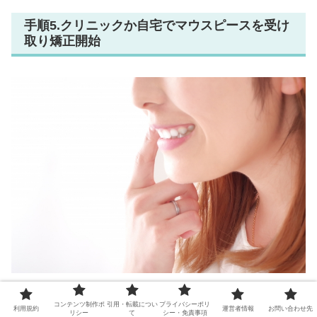
手順5.クリニックか自宅でマウスピースを受け
取り矯正開始
あなただけのマウスピース装置を製作し、受け取ります。
コンテンツ制作ポ
引用・転載につい
プライバシーポリ
利用規約
運営者情報
お問い合わせ先
リシー
て
シー・免責事項