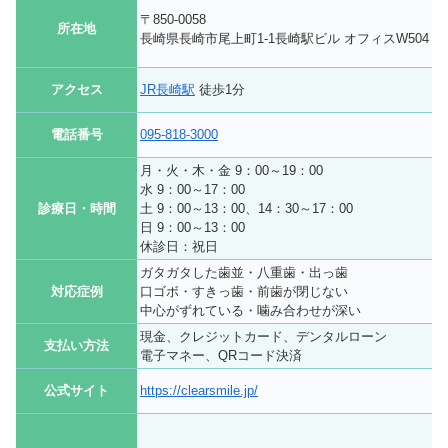
〒850-0058
所在地
長崎県長崎市尾上町1-1長崎駅ビル オフィスW504
アクセス
JR長崎駅
徒歩1分
電話番号
095-818-3000
月・火・木・金 9：00～19：00
水 9：00～17：00
診療日・時間
土 9：00～13：00、14：30～17：00
日 9：00～13：00
休診日：祝日
ガタガタした歯並・八重歯・出っ歯
対応症例
口ゴボ・すきっ歯・前歯が閉じない
中心がずれている・噛み合わせが深い
現金、クレジットカード、デンタルローン
支払い方法
電子マネー、QRコード決済
公式サイト
https://clearsmile.jp/