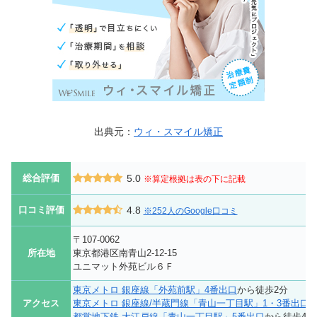
出典元：
ウィ・スマイル矯正
総合評価
5.0
※算定根拠は表の下に記載
口コミ評価
4.8
※252人のGoogle口コミ
〒107-0062
所在地
東京都港区南青山2-12-15
ユニマット外苑ビル６Ｆ
東京メトロ 銀座線「外苑前駅」4番出口
から徒歩2分
アクセス
東京メトロ 銀座線/半蔵門線「青山一丁目駅」1・3番出口
都営地下鉄 大江戸線「青山一丁目駅」5番出口
から徒歩4分