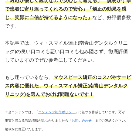
「対応が優しく親切なので安心して通える」「説明が丁寧
で患者に寄り添ってくれるので安心」「矯正の効果を感
じ、笑顔に自信が持てるようになった」
など、好評価多数
です。
本記事では、ウィ・スマイル矯正(南青山デンタルクリニ
ック)の良い口コミも悪い口コミも包み隠さず、徹底評価
していますのでぜひ参考にしてください。
もし迷っているなら、
マウスピース矯正のコスパやサービ
ス内容に優れた
、ウィ・スマイル矯正(南青山デンタルク
リニック)を選んでおけば問題ないです！
※当コンテンツは、「
コンテンツ制作ポリシー
」に基づき作成しています。万が一
事実と異なる誤認情報がみつかりましたら「
お問い合わせ
」までご連絡ください。
速やかに修正いたします。