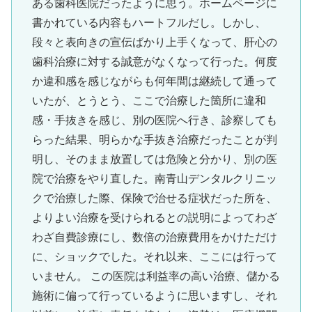
ある歯科医院だったように思う。ホームページに
書かれている内容もハートフルだし。しかし、
段々と表向きの宣伝ばかり上手くなって、肝心の
歯科治療に対する誠意がなくなって行った。何度
か違和感を感じながらも何年間は継続して通って
いたが、とうとう、ここで治療した箇所に違和
感・手抜きを感じ、別の医院へ行き、診察しても
らった結果、明らかな手抜き治療だったことが判
明し、そのまま放置しては危険と分かり、別の医
院で治療をやり直した。南青山デンタルクリニッ
クで治療した際、保険で治せる症状だった所を、
よりよい治療を受けられるとの説明によってわざ
わざ自費診療にし、数倍の治療費用をかけただけ
に、ショックでした。それ以来、ここには行って
いません。 この医院は利益率の高い治療、儲かる
施術に偏って行っているように思いますし、それ