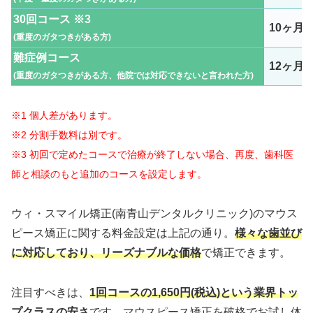
30回コース ※3
10ヶ月
(重度のガタつきがある方)
難症例コース
12ヶ月
(重度のガタつきがある方、他院では対応できないと言われた方)
※1 個人差があります。
※2 分割手数料は別です。
※3 初回で定めたコースで治療が終了しない場合、再度、歯科医
師と相談のもと追加のコースを設定します。
ウィ・スマイル矯正(南青山デンタルクリニック)のマウス
ピース矯正に関する料金設定は上記の通り。
様々な歯並び
に対応しており、リーズナブルな価格
で矯正できます。
注目すべきは、
1回コースの1,650円(税込)という業界トッ
プクラスの安さ
です。マウスピース矯正を破格でお試し体