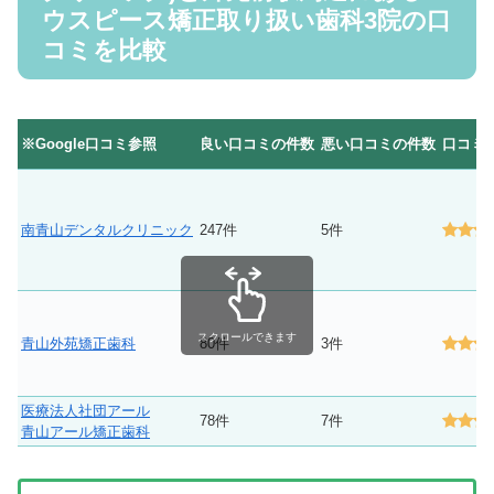
ウスピース矯正取り扱い歯科3院の口
コミを比較
※Google口コミ参照
良い口コミの件数
悪い口コミの件数
口コミ
南青山デンタルクリニック
247件
5件
スクロールできます
青山外苑矯正歯科
80件
3件
医療法人社団アール
78件
7件
青山アール矯正歯科