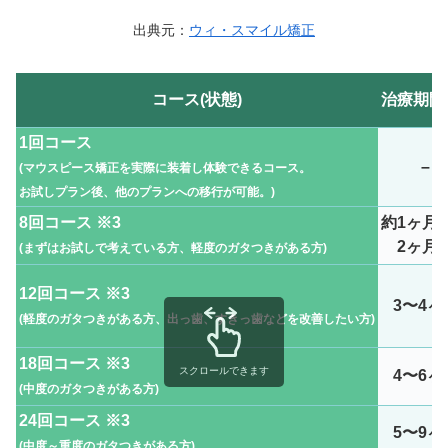
出典元：
ウィ・スマイル矯正
コース(状態)
治療期間
1回コース
–
(マウスピース矯正を実際に装着し体験できるコース。
お試しプラン後、他のプランへの移行が可能。
)
8回コース ※3
約1ヶ月
2ヶ月
(まずはお試しで考えている方、軽度のガタつきがある方
)
12回コース ※3
3〜4ヶ
(軽度のガタつきがある方、出っ歯、すきっ歯などを改善したい方)
18回コース ※3
スクロールできます
4〜6ヶ
(中度のガタつきがある方)
24回コース ※3
5〜9ヶ
(中度～重度のガタつきがある方)