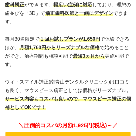
歯科矯正
ができます。
幅広い症例に対応
しており、理想の
歯並びを「3D」で
矯正歯科医師と一緒にデザイン
できま
す。
毎月30名限定で
１回お試しプランが1,650円
で体験できる
ほか、
月額1,760円からリーズナブルな価格
で始めること
ができ、治療期間も相談可能で
最短3ヵ月から
実施可能で
す。
ウィ・スマイル矯正(南青山デンタルクリニック)は口コミ
も良く、マウスピース矯正としては価格がリーズナブル。
サービス内容もコスパも良いので、マウスピース矯正の候
補としてOKです！
＼圧倒的コスパの月額1,925円(税込)～／