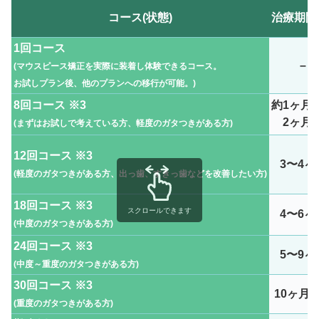
コース(状態)
治療期間
1回コース
–
(マウスピース矯正を実際に装着し体験できるコース。
お試しプラン後、他のプランへの移行が可能。
)
8回コース ※3
約1ヶ月
2ヶ月
(まずはお試しで考えている方、軽度のガタつきがある方
)
12回コース ※3
3〜4ヶ
(軽度のガタつきがある方、出っ歯、すきっ歯などを改善したい方)
18回コース ※3
スクロールできます
4〜6ヶ
(中度のガタつきがある方)
24回コース ※3
5〜9ヶ
(中度～重度のガタつきがある方)
30回コース ※3
10ヶ月
(重度のガタつきがある方)