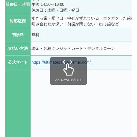
診療日・時間
午後 14:30～19:00
休診日：土曜・日曜・祝日
すきっ歯・受け口・中心がずれている・ガタガタした歯並
対応症例
噛み合わせが深い・前歯が閉じない・出っ歯など
初診料
無料
支払い方法
現金・各種クレジットカード・デンタルローン
公式サイト
https://ultimatesakae-dental.com/
スクロールできます