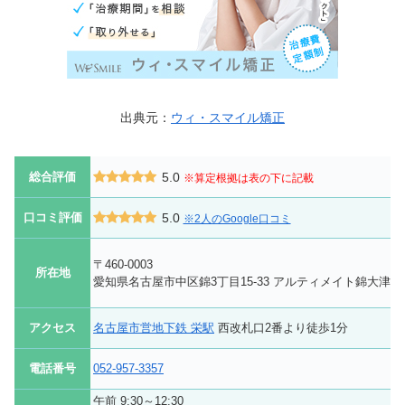
出典元：
ウィ・スマイル矯正
総合評価
5.0
※算定根拠は表の下に記載
口コミ評価
5.0
※2人のGoogle口コミ
〒460-0003
所在地
愛知県名古屋市中区錦3丁目15-33 アルティメイト錦大津通
アクセス
名古屋市営地下鉄 栄駅
西改札口2番より徒歩1分
電話番号
052-957-3357
午前 9:30～12:30