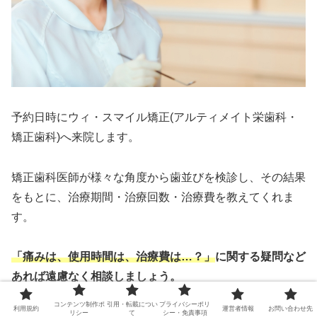
予約日時にウィ・スマイル矯正(アルティメイト栄歯科・
矯正歯科)へ来院します。
矯正歯科医師が様々な角度から歯並びを検診し、その結果
をもとに、治療期間・治療回数・治療費を教えてくれま
す。
「痛みは、使用時間は、治療費は…？」
に関する疑問など
あれば遠慮なく相談しましょう。
コンテンツ制作ポ
引用・転載につい
プライバシーポリ
利用規約
運営者情報
お問い合わせ先
リシー
て
シー・免責事項