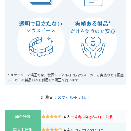
出典元：
スマイルモア矯正
総合評価
4.8
※算定根拠は表の下に記載
口コミ評価
4.4
※79人のGoogle口コミ