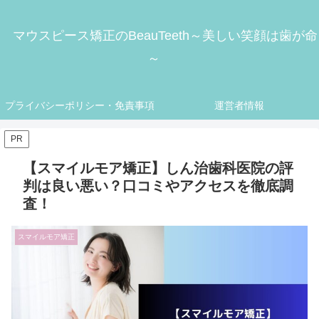
マウスピース矯正のBeauTeeth～美しい笑顔は歯が命
～
プライバシーポリシー・免責事項
運営者情報
PR
【スマイルモア矯正】しん治歯科医院の評
判は良い悪い？口コミやアクセスを徹底調
査！
スマイルモア矯正