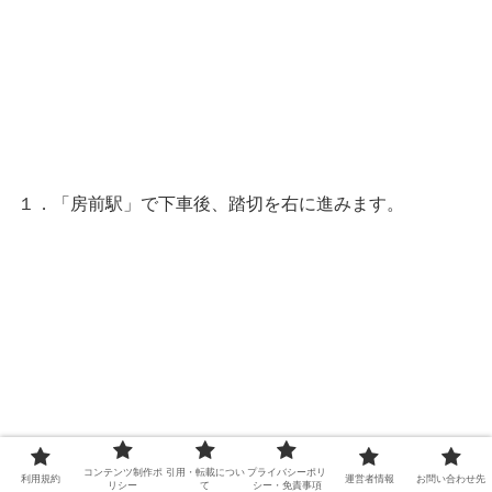
１．「房前駅」で下車後、踏切を右に進みます。
コンテンツ制作ポ
引用・転載につい
プライバシーポリ
利用規約
運営者情報
お問い合わせ先
リシー
て
シー・免責事項