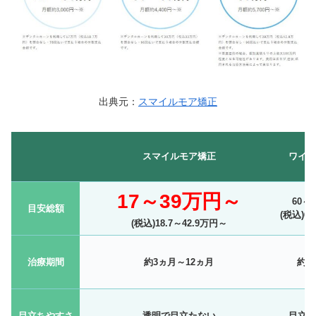
出典元：
スマイルモア矯正
スマイルモア矯正
ワイヤ
17～39万円～
60～
目安総額
(税込)6
(税込)18.7～42.9万円～
治療期間
約3ヵ月～12ヵ月
約1
目立ちやすさ
透明で目立たない
目立ち