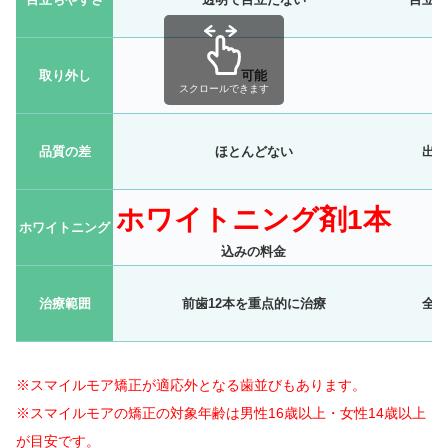
取り外し
可能
不
スクロールできます
品質の差
ほとんどない
出や
ホワイトニング剤1本
ホワイトニング
困
込みの料金
治療範囲
前歯12本を重点的に治療
全顎
※スマイルモア矯正が適応外となる歯並びもあります。
※スマイルモアの矯正の対象年齢は
男性16歳以上・女性14歳以上
が目安です。