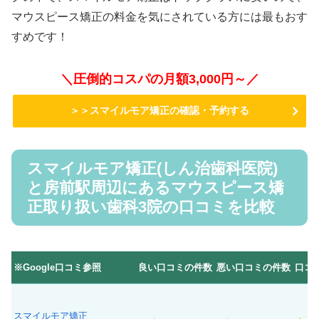
マウスピース矯正の料金を気にされている方には最もおす
すめです！
＼圧倒的コスパの月額3,000円～／
＞＞スマイルモア矯正の確認・予約する
スマイルモア矯正(しん治歯科医院)
と房前駅周辺にあるマウスピース矯
正取り扱い歯科3院の口コミを比較
※Google口コミ参照
良い口コミの件数
悪い口コミの件数
口コ
スマイルモア矯正