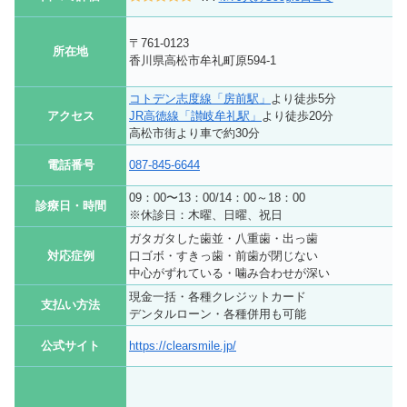
〒761-0123
所在地
香川県高松市牟礼町原594-1
コトデン志度線「房前駅」
より徒歩5分
アクセス
JR高徳線「讃岐牟礼駅」
より徒歩20分
高松市街より車で約30分
電話番号
087-845-6644
09：00〜13：00/14：00～18：00
診療日・時間
※休診日：木曜、日曜、祝日
ガタガタした歯並・八重歯・出っ歯
対応症例
口ゴボ・すきっ歯・前歯が閉じない
中心がずれている・噛み合わせが深い
現金一括・各種クレジットカード
支払い方法
デンタルローン・各種併用も可能
公式サイト
https://clearsmile.jp/