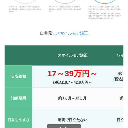
出典元：
スマイルモア矯正
スマイルモア矯正
ワイヤ
17～39万円～
60～
目安総額
(税込)6
(税込)18.7～42.9万円～
治療期間
約3ヵ月～12ヵ月
約1
目立ちやすさ
透明で目立たない
目立ち