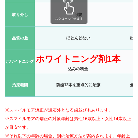
取り外し
可能
不
スクロールできます
品質の差
ほとんどない
出や
ホワイトニング剤1本
ホワイトニング
困
込みの料金
治療範囲
前歯12本を重点的に治療
全顎
※スマイルモア矯正が適応外となる歯並びもあります。
※スマイルモアの矯正の対象年齢は
男性16歳以上・女性14歳以上
が目安です。
※それ以下の年齢の場合、別の治療方法が案内されます。年齢上