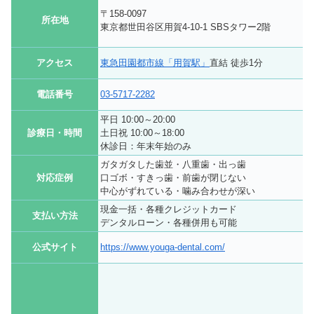
〒158-0097
所在地
東京都世田谷区用賀4-10-1 SBSタワー2階
アクセス
東急田園都市線「用賀駅」
直結 徒歩1分
電話番号
03-5717-2282
平日 10:00～20:00
診療日・時間
土日祝 10:00～18:00
休診日：年末年始のみ
ガタガタした歯並・八重歯・出っ歯
対応症例
口ゴボ・すきっ歯・前歯が閉じない
中心がずれている・噛み合わせが深い
現金一括・各種クレジットカード
支払い方法
デンタルローン・各種併用も可能
公式サイト
https://www.youga-dental.com/