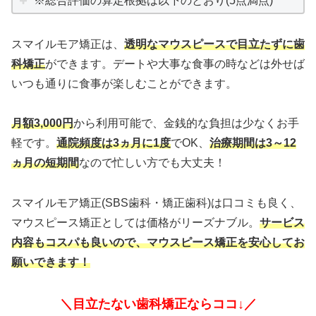
※総合評価の算定根拠は以下のとおり(5点満点)
スマイルモア矯正は、
透明なマウスピースで目立たずに歯
科矯正
ができます。デートや大事な食事の時などは外せば
いつも通りに食事が楽しむことができます。
月額3,000円
から利用可能で、金銭的な負担は少なくお手
軽です。
通院頻度は3ヵ月に1度
でOK、
治療期間は3～12
ヵ月の短期間
なので忙しい方でも大丈夫！
スマイルモア矯正(SBS歯科・矯正歯科)は口コミも良く、
マウスピース矯正としては価格がリーズナブル。
サービス
内容もコスパも良いので、マウスピース矯正を安心してお
願いできます！
＼目立たない歯科矯正ならココ↓／