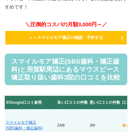
すめです！
＼圧倒的コスパの月額3,000円～／
＞＞スマイルモア矯正の確認・予約する
スマイルモア矯正(SBS歯科・矯正歯
科)と用賀駅周辺にあるマウスピース
矯正取り扱い歯科3院の口コミを比較
※Google口コミ参照
良い口コミの件数
悪い口コミの件数
口コ
スマイルモア矯正
24件
3件
(SBS歯科・矯正歯科)