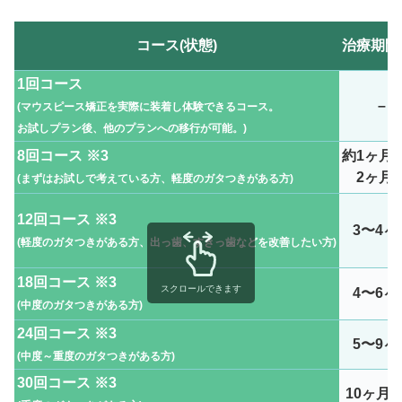
コース(状態)
治療期間
1回コース
–
(マウスピース矯正を実際に装着し体験できるコース。
お試しプラン後、他のプランへの移行が可能。
)
8回コース ※3
約1ヶ月
2ヶ月
(まずはお試しで考えている方、軽度のガタつきがある方
)
12回コース ※3
3〜4ヶ
(軽度のガタつきがある方、出っ歯、すきっ歯などを改善したい方)
18回コース ※3
スクロールできます
4〜6ヶ
(中度のガタつきがある方)
24回コース ※3
5〜9ヶ
(中度～重度のガタつきがある方)
30回コース ※3
10ヶ月