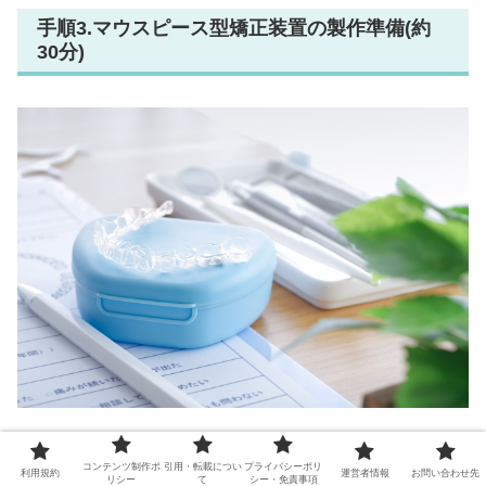
手順3.マウスピース型矯正装置の製作準備(約
30分)
契約後は歯型を採り、マウスピース型矯正歯科装置の製作
コンテンツ制作ポ
引用・転載につい
プライバシーポリ
利用規約
運営者情報
お問い合わせ先
準備・発注を行います。
リシー
て
シー・免責事項