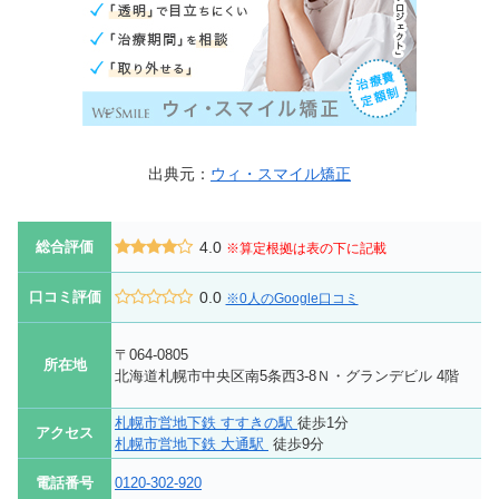
出典元：
ウィ・スマイル矯正
総合評価
4.0
※算定根拠は表の下に記載
口コミ評価
0.0
※0人のGoogle口コミ
〒064-0805
所在地
北海道札幌市中央区南5条西3-8Ｎ・グランデビル 4階
札幌市営地下鉄 すすきの駅
徒歩1分
アクセス
札幌市営地下鉄 大通駅
徒歩9分
電話番号
0120-302-920