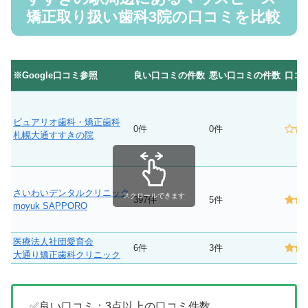
矯正取り扱い歯科3院の口コミを比較
※Google口コミ参照
良い口コミの件数
悪い口コミの件数
口コ
ピュアリオ歯科・矯正歯科
0件
0件
札幌大通すすきの院
さいわいデンタルクリニック
スクロールできます
397件
5件
moyuk SAPPORO
医療法人社団愛育会
6件
3件
大通り矯正歯科クリニック
✅良い口コミ：3点以上の口コミ件数