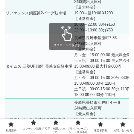
24時間出入庫可
【最大料金】
リファレンス銅座第2パーク駐車場
19:00～翌10:00 ¥1200
【通常料金】
10:00～22:00 30分¥150
22:00～10:00 30分¥50
長崎県長崎市銅座町7-36
24時間出入庫可
スクロールできます
【最大料金】
月～金 15:00-09:00 最大料金60
土日祝 09:00-15:00 最大料金40
タイムズ 三菱UFJ銀行長崎支店駐車場
15:00-09:00 最大料金600円
【通常料金】
月～金 09:00-15:00 30分 330円
15:00-09:00 30分 110円
土日祝 09:00-15:00 30分 110円
15:00-09:00 30分 110円
長崎県長崎市江戸町４ー６
24時間出入庫可
【最大料金】
三井のリパーク 長崎江戸町駐車場
20:00～8:00以内 最大料金500円
【通常料金】
コンテンツ制作ポ
引用・転載につい
プライバシーポリ
08:00-20:00 30分/300円
利用規約
運営者情報
お問い合わせ先
リシー
て
シー・免責事項