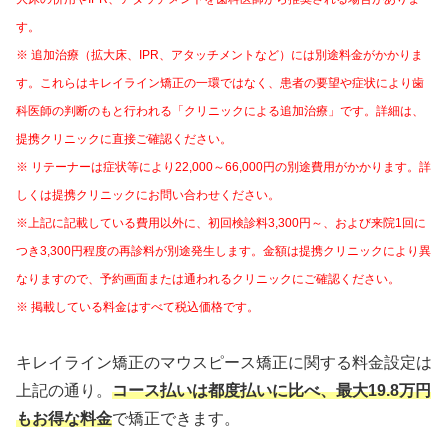
す。
※ 追加治療（拡大床、IPR、アタッチメントなど）には別途料金がかかりま
す。これらはキレイライン矯正の一環ではなく、患者の要望や症状により歯
科医師の判断のもと行われる「クリニックによる追加治療」です。詳細は、
提携クリニックに直接ご確認ください。
※ リテーナーは症状等により22,000～66,000円の別途費用がかかります。詳
しくは提携クリニックにお問い合わせください。
※上記に記載している費用以外に、初回検診料3,300円～、および来院1回に
つき3,300円程度の再診料が別途発生します。金額は提携クリニックにより異
なりますので、予約画面または通われるクリニックにご確認ください。
※ 掲載している料金はすべて税込価格です。
キレイライン矯正のマウスピース矯正に関する料金設定は
上記の通り。
コース払いは
都度払いに比べ、最大19.8万円
もお得な料金
で矯正できます。