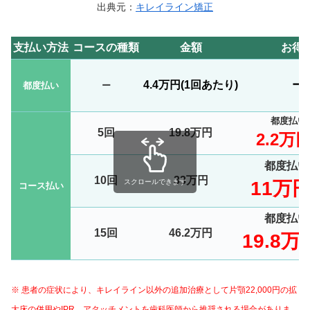
出典元：
キレイライン矯正
支払い方法
コースの種類
金額
お得
4.4万円(1回あたり)
ー
都度払い
ー
都度払い
5回
19.8万円
2.2万
都度払い
10回
33万円
11万
スクロールできます
コース払い
都度払い
15回
46.2万円
19.8万
※ 患者の症状により、キレイライン以外の追加治療として片顎22,000円の拡
大床の併用やIPR、アタッチメントを歯科医師から推奨される場合がありま