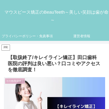
マウスピース矯正のBeauTeeth～美しい笑顔は歯が命
～
プライバシーポリシー・免責事項
運営者情報
PR
【取扱終了/キレイライン矯正】田口歯科
医院の評判は良い悪い？口コミやアクセス
を徹底調査！
その他/取扱終了