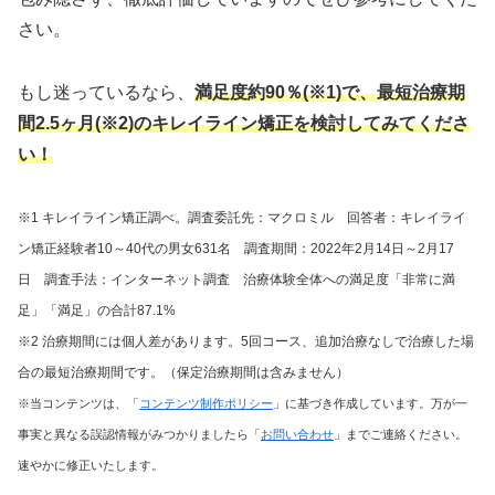
さい。
もし迷っているなら、
満足度約90％(※1)で、最短治療期
間2.5ヶ月(※2)の
キレイライン矯正を検討してみてくださ
い！
※1 キレイライン矯正調べ。調査委託先：マクロミル 回答者：キレイライ
ン矯正経験者10～40代の男女631名 調査期間：2022年2月14日～2月17
日 調査手法：インターネット調査 治療体験全体への満足度「非常に満
足」「満足」の合計87.1%
※2 治療期間には個人差があります。5回コース、追加治療なしで治療した場
合の最短治療期間です。（保定治療期間は含みません）
※当コンテンツは、「
コンテンツ制作ポリシー
」に基づき作成しています。万が一
事実と異なる誤認情報がみつかりましたら「
お問い合わせ
」までご連絡ください。
速やかに修正いたします。