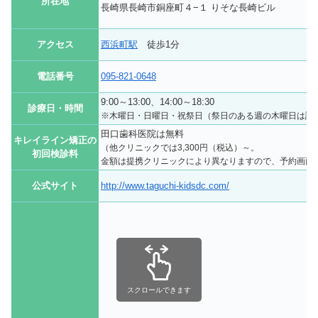
所在地
長崎県長崎市銅座町４−１ りそな長崎ビル
アクセス
西浜町駅
徒歩1分
電話番号
095-821-0648
9:00～13:00、14:00～18:30
診療日・時間
※木曜日・日曜日・祝祭日（祭日のある週の木曜日は診
田口歯科医院は無料
キレイライン矯正の
（他クリニックでは3,300円（税込）～。
初回検診料
金額は提携クリニックにより異なりますので、予約画面
公式サイト
http://www.taguchi-kidsdc.com/
スクロールできます