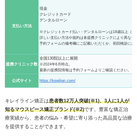
現金
クレジットカード
デンタルローン
支払い方法
※クレジットカード払い・デンタルローンは18歳以上（高
詳しい支払い方法や規約は各提携クリニックにより異なり
予約フォームの備考欄にご記載いただくか、初回検診にお
全国130院以上に展開
提携クリニック数
※2024年6月時点。
最新の提携院情報は予約フォームよりご確認ください。
公式サイト
https://kireilign.com/
キレイライン矯正は
患者数12万人突破(※1)、3人に1人が
知るマウスピース矯正ブランド(※2)
です。豊富な矯正治
療実績から、患者の悩み・希望に寄り添った高品質な治療
を提供することができます。