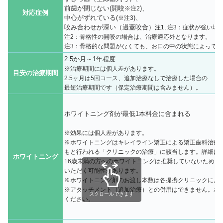
前歯が閉じない(開咬
)、
※注2
対応症例
中心がずれている(
)、
※注3
咬み合わせが深い（過蓋咬合）
注1, 注3：症状が強い
注2：骨格性の開咬の場合は、治療適応外となります。
注3：骨格的な問題がなくても、お口の中の状態によって
2.5か月～1年程度
※治療期間には個人差があります。
目安の治療期間
2.5ヶ月は5回コース、追加治療なしで治療した場合の
最短治療期間です（保定治療期間は含みません）。
ホワイトニング剤が最低1本料金に含まれる
※効果には個人差があります。
※ホワイトニングはキレイライン矯正による矯正歯科治療
もと行われる「クリニックの治療」に該当します。詳細は
ホワイトニング
16歳未満の方へのホワイトニングは推奨していないため、
いただく可能性があります。
※ホワイトニング剤のお渡し本数は各提携クリニックによ
※アタッチメント（追加治療）との併用はできません。ホ
スクロールできます
ください。