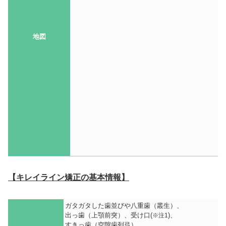
地図
【キレイライン矯正の基本情報】
ガタガタした歯並びや八重歯（叢生）、
出っ歯（上顎前突）、受け口(
)、
※注1
すきっ歯（空隙歯列弓）、