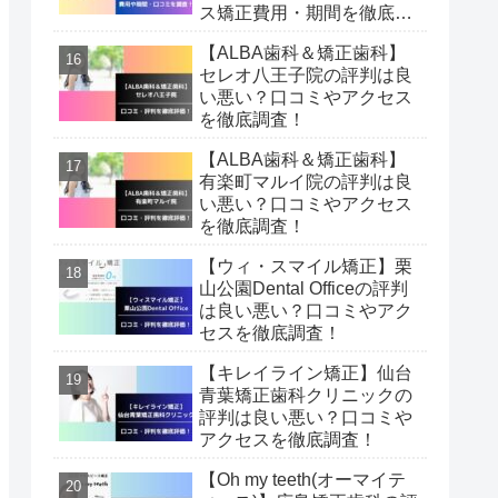
ス矯正費用・期間を徹底調
査！
【ALBA歯科＆矯正歯科】
セレオ八王子院の評判は良
い悪い？口コミやアクセス
を徹底調査！
【ALBA歯科＆矯正歯科】
有楽町マルイ院の評判は良
い悪い？口コミやアクセス
を徹底調査！
【ウィ・スマイル矯正】栗
山公園Dental Officeの評判
は良い悪い？口コミやアク
セスを徹底調査！
【キレイライン矯正】仙台
青葉矯正歯科クリニックの
評判は良い悪い？口コミや
アクセスを徹底調査！
【Oh my teeth(オーマイテ