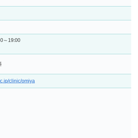
30～19:00
料
ic.jp/clinic/omiya