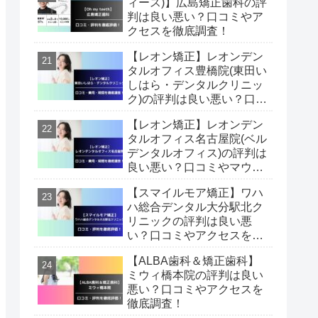
ィース)】広島矯正歯科の評
判は良い悪い？口コミやア
クセスを徹底調査！
【レオン矯正】レオンデン
タルオフィス豊橋院(東田い
しはら・デンタルクリニッ
ク)の評判は良い悪い？口コ
ミやマウスピース矯正費
【レオン矯正】レオンデン
用・期間を徹底調査！
タルオフィス名古屋院(ベル
デンタルオフィス)の評判は
良い悪い？口コミやマウス
ピース矯正費用・期間を徹
【スマイルモア矯正】ワハ
底調査！
ハ総合デンタル大分駅北ク
リニックの評判は良い悪
い？口コミやアクセスを徹
底調査！
【ALBA歯科＆矯正歯科】
ミウィ橋本院の評判は良い
悪い？口コミやアクセスを
徹底調査！