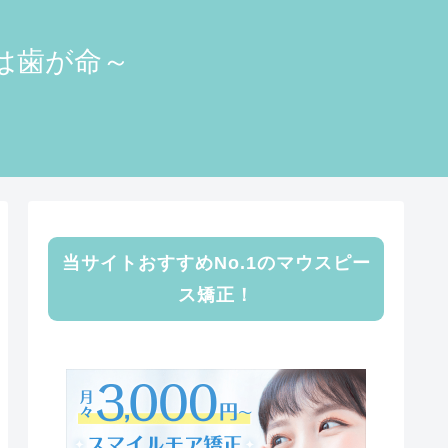
顔は歯が命～
当サイトおすすめNo.1のマウスピー
ス矯正！