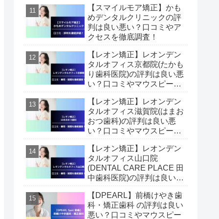
【スマイルモア矯正】かも
査！
めデンタルクリニックの評
判は良い悪い？口コミやア
クセスを徹底調査！
【レオン矯正】レオンデン
タルオフィス京都院(たかも
り歯科医院)の評判は良い悪
い？口コミやマウスピース
矯正費用・期間を徹底調
【レオン矯正】レオンデン
査！
タルオフィス滋賀院(はまお
おつ歯科)の評判は良い悪
い？口コミやマウスピース
矯正費用・期間を徹底調
【レオン矯正】レオンデン
査！
タルオフィス山口院
(DENTAL CARE PLACE 田
中歯科医院)の評判は良い悪
い？口コミやマウスピース
【DPEARL】前橋けやき歯
矯正費用・期間を徹底調
科・矯正歯科 の評判は良い
査！
悪い？口コミやマウスピー