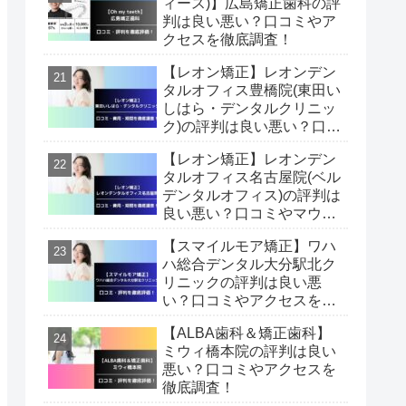
ィース)】広島矯正歯科の評
判は良い悪い？口コミやア
クセスを徹底調査！
【レオン矯正】レオンデン
タルオフィス豊橋院(東田い
しはら・デンタルクリニッ
ク)の評判は良い悪い？口コ
ミやマウスピース矯正費
【レオン矯正】レオンデン
用・期間を徹底調査！
タルオフィス名古屋院(ベル
デンタルオフィス)の評判は
良い悪い？口コミやマウス
ピース矯正費用・期間を徹
【スマイルモア矯正】ワハ
底調査！
ハ総合デンタル大分駅北ク
リニックの評判は良い悪
い？口コミやアクセスを徹
底調査！
【ALBA歯科＆矯正歯科】
ミウィ橋本院の評判は良い
悪い？口コミやアクセスを
徹底調査！