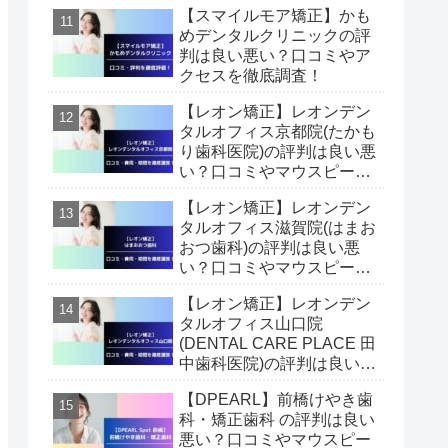
【スマイルモア矯正】かも
査！
めデンタルクリニックの評
判は良い悪い？口コミやア
クセスを徹底調査！
【レオン矯正】レオンデン
タルオフィス京都院(たかも
り歯科医院)の評判は良い悪
い？口コミやマウスピース
矯正費用・期間を徹底調
【レオン矯正】レオンデン
査！
タルオフィス滋賀院(はまお
おつ歯科)の評判は良い悪
い？口コミやマウスピース
矯正費用・期間を徹底調
【レオン矯正】レオンデン
査！
タルオフィス山口院
(DENTAL CARE PLACE 田
中歯科医院)の評判は良い悪
い？口コミやマウスピース
【DPEARL】前橋けやき歯
矯正費用・期間を徹底調
科・矯正歯科 の評判は良い
査！
悪い？口コミやマウスピー