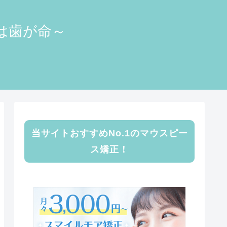
顔は歯が命～
当サイトおすすめNo.1のマウスピー
ス矯正！