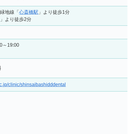
緑地線「
心斎橋駅
」より徒歩1分
」より徒歩2分
00～19:00
料
ic.jp/clinic/shinsaibashidddental