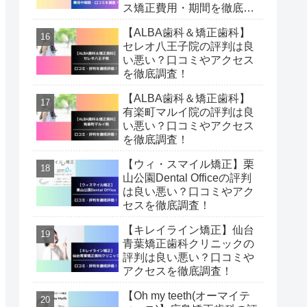
ス矯正費用・期間を徹底調
査！
【ALBA歯科＆矯正歯科】
セレオ八王子院の評判は良
い悪い？口コミやアクセス
を徹底調査！
【ALBA歯科＆矯正歯科】
有楽町マルイ院の評判は良
い悪い？口コミやアクセス
を徹底調査！
【ウィ・スマイル矯正】栗
山公園Dental Officeの評判
は良い悪い？口コミやアク
セスを徹底調査！
【キレイライン矯正】仙台
青葉矯正歯科クリニックの
評判は良い悪い？口コミや
アクセスを徹底調査！
【Oh my teeth(オーマイテ