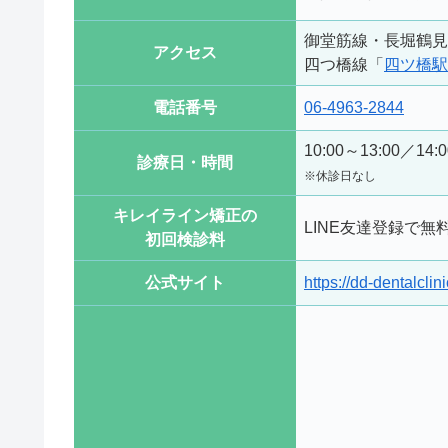
御堂筋線・長堀鶴見
アクセス
四つ橋線「
四ツ橋駅
電話番号
06-4963-2844
10:00～13:00／14:
診療日・時間
※休診日なし
キレイライン矯正の
LINE友達登録で無
初回検診料
公式サイト
https://dd-dentalclin