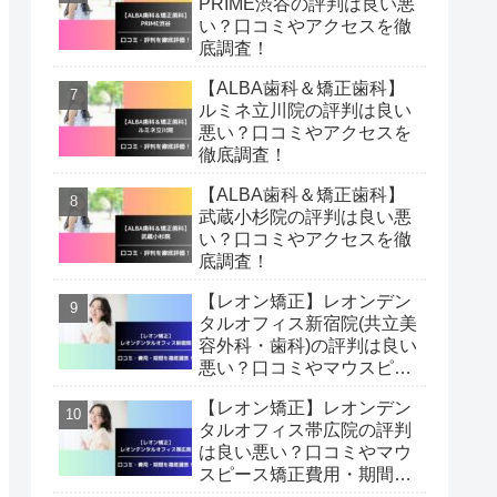
PRIME渋谷の評判は良い悪
い？口コミやアクセスを徹
底調査！
【ALBA歯科＆矯正歯科】
ルミネ立川院の評判は良い
悪い？口コミやアクセスを
徹底調査！
【ALBA歯科＆矯正歯科】
武蔵小杉院の評判は良い悪
い？口コミやアクセスを徹
底調査！
【レオン矯正】レオンデン
タルオフィス新宿院(共立美
容外科・歯科)の評判は良い
悪い？口コミやマウスピー
ス矯正費用・期間を徹底調
【レオン矯正】レオンデン
査！
タルオフィス帯広院の評判
は良い悪い？口コミやマウ
スピース矯正費用・期間を
徹底調査！