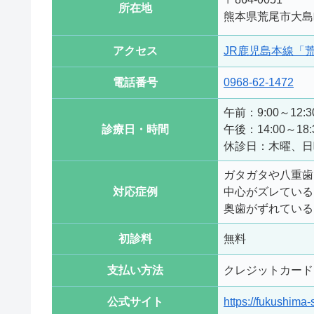
所在地
熊本県荒尾市大島
アクセス
JR鹿児島本線「
電話番号
0968-62-1472
午前：9:00～12:
診療日・時間
午後：14:00～18
休診日：木曜、日
ガタガタや八重歯
対応症例
中心がズレている
奥歯がずれている
初診料
無料
支払い方法
クレジットカード
公式サイト
https://fukushima-s