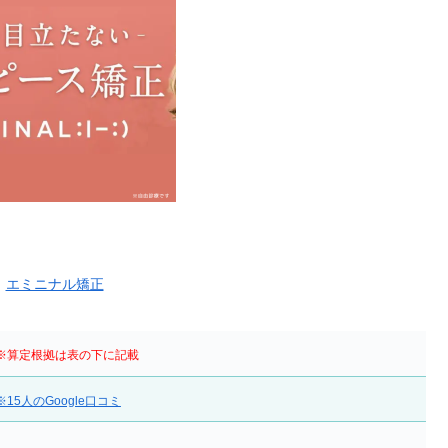
：
エミニナル矯正
※算定根拠は表の下に記載
※15人のGoogle口コミ