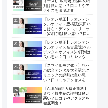
ィース)】広島矯正歯科の評
判は良い悪い？口コミやア
クセスを徹底調査！
【レオン矯正】レオンデン
タルオフィス豊橋院(東田い
しはら・デンタルクリニッ
ク)の評判は良い悪い？口コ
ミやマウスピース矯正費
【レオン矯正】レオンデン
用・期間を徹底調査！
タルオフィス名古屋院(ベル
デンタルオフィス)の評判は
良い悪い？口コミやマウス
ピース矯正費用・期間を徹
【スマイルモア矯正】ワハ
底調査！
ハ総合デンタル大分駅北ク
リニックの評判は良い悪
い？口コミやアクセスを徹
底調査！
【ALBA歯科＆矯正歯科】
ミウィ橋本院の評判は良い
悪い？口コミやアクセスを
徹底調査！