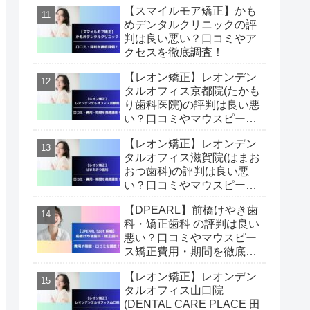
【スマイルモア矯正】かも
めデンタルクリニックの評
判は良い悪い？口コミやア
クセスを徹底調査！
【レオン矯正】レオンデン
タルオフィス京都院(たかも
り歯科医院)の評判は良い悪
い？口コミやマウスピース
矯正費用・期間を徹底調
【レオン矯正】レオンデン
査！
タルオフィス滋賀院(はまお
おつ歯科)の評判は良い悪
い？口コミやマウスピース
矯正費用・期間を徹底調
【DPEARL】前橋けやき歯
査！
科・矯正歯科 の評判は良い
悪い？口コミやマウスピー
ス矯正費用・期間を徹底調
査！
【レオン矯正】レオンデン
タルオフィス山口院
(DENTAL CARE PLACE 田