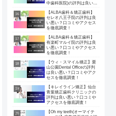
中歯科医院)の評判は良い悪
い？口コミやマウスピース
【ALBA歯科＆矯正歯科】
矯正費用・期間を徹底調
セレオ八王子院の評判は良
査！
い悪い？口コミやアクセス
を徹底調査！
【ALBA歯科＆矯正歯科】
有楽町マルイ院の評判は良
い悪い？口コミやアクセス
を徹底調査！
【ウィ・スマイル矯正】栗
山公園Dental Officeの評判
は良い悪い？口コミやアク
セスを徹底調査！
【キレイライン矯正】仙台
青葉矯正歯科クリニックの
評判は良い悪い？口コミや
アクセスを徹底調査！
【Oh my teeth(オーマイテ