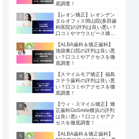
底調査！
【レオン矯正】レオンデン
タルオフィス岡山院(多田歯
科医院)の評判は良い悪い？
口コミやマウスピース矯正
費用・期間を徹底調査！
【ALBA歯科＆矯正歯科】
池袋東口院の評判は良い悪
い？口コミやアクセスを徹
底調査！
【スマイルモア矯正】福島
ステラ歯科の評判は良い悪
い？口コミやアクセスを徹
底調査！
【ウィ・スマイル矯正】矯
正歯科GoSmile横浜の評判
は良い悪い？口コミやアク
セスを徹底調査！
【ALBA歯科＆矯正歯科】