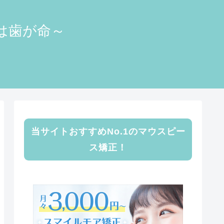
顔は歯が命～
当サイトおすすめNo.1のマウスピー
ス矯正！