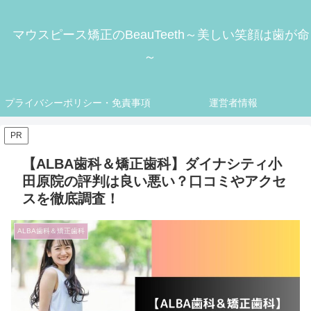
マウスピース矯正のBeauTeeth～美しい笑顔は歯が命
～
プライバシーポリシー・免責事項
運営者情報
PR
【ALBA歯科＆矯正歯科】ダイナシティ小
田原院の評判は良い悪い？口コミやアクセ
スを徹底調査！
ALBA歯科＆矯正歯科