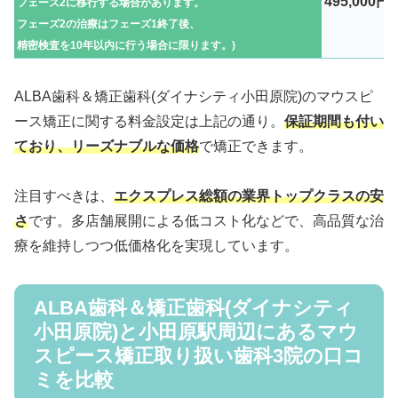
495,000円
フェーズ2に移行する場合があります。
フェーズ2の治療はフェーズ1終了後、
精密検査を10年以内に行う場合に限ります。)
ALBA歯科＆矯正歯科(ダイナシティ小田原院)のマウスピ
ース矯正に関する料金設定は上記の通り。
保証期間も付い
ており、リーズナブルな価格
で矯正できます。
注目すべきは、
エクスプレス総額の業界トップクラスの安
さ
です。多店舗展開による低コスト化などで、高品質な治
療を維持しつつ低価格化を実現しています。
ALBA歯科＆矯正歯科(ダイナシティ
小田原院)と小田原駅周辺にあるマウ
スピース矯正取り扱い歯科3院の口コ
ミを比較