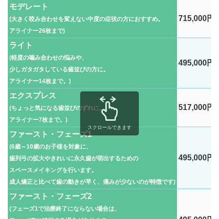
モデレート
715,000円
(大きく咬み合わせを変えない中度の症状の方におすすめ。
アライナー26枚まで)
ライト
(軽度の噛み合わせの悩みや、
495,000円
少しガタガタしている歯並びの方に。
アライナー14枚まで。)
エクスプレス
517,000円
(ちょっと気になる歯並びのずれに。
アライナー7枚まで。)
スクロールできます
ファースト・フェーズ1
(6歳～10歳のお子様を対象に、
495,000円
歯列弓の拡大やきれいに永久歯が萌出するための
スペースメイキングを行います。
成人矯正と比べて歯の動きが早く、痛みが少ないのが特徴です)
ファースト・フェーズ2
(フェーズ1で治療終了にならない場合は、