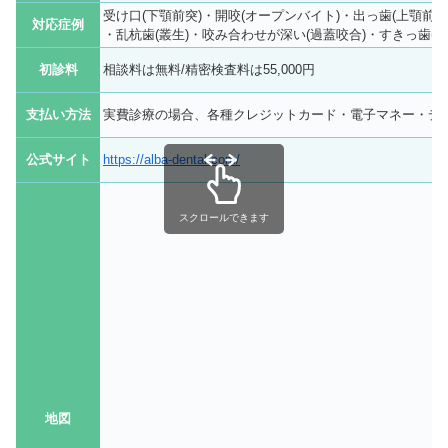
受け口(下顎前突)・開咬(オープンバイト)・出っ歯(上顎前突
対応症例
・乱杭歯(叢生)・咬み合わせが深い(過蓋咬合)・すきっ歯(空
初診料
相談料は無料/精密検査料は55,000円
支払い方法
実費診療の場合、各種クレジットカード・電子マネー・デ
公式サイト
https://alba-dental.com/
スクロールできます
地図