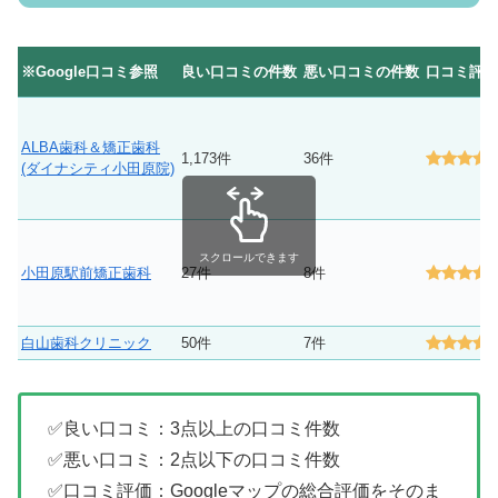
※Google口コミ参照
良い口コミの件数
悪い口コミの件数
口コミ評価
ALBA歯科＆矯正歯科
1,173件
36件
(ダイナシティ小田原院)
スクロールできます
小田原駅前矯正歯科
27件
8件
白山歯科クリニック
50件
7件
✅良い口コミ：3点以上の口コミ件数
✅悪い口コミ：2点以下の口コミ件数
✅口コミ評価：Googleマップの総合評価をそのま